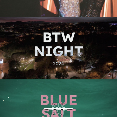
BTW
NIGHT
2024
BLUE
SALT